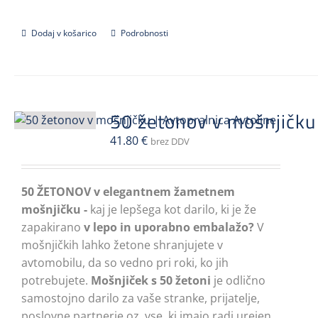
Dodaj v košarico
Podrobnosti
50 žetonov v mošnjičku
41.80
€
brez DDV
50 ŽETONOV v elegantnem žametnem
mošnjičku -
kaj je lepšega kot darilo, ki je že
zapakirano
v lepo in uporabno embalažo?
V
mošnjičkih lahko žetone shranjujete v
avtomobilu, da so vedno pri roki, ko jih
potrebujete.
Mošnjiček s 50 žetoni
je odlično
samostojno darilo za vaše stranke, prijatelje,
poslovne partnerje oz. vse, ki imajo radi urejen