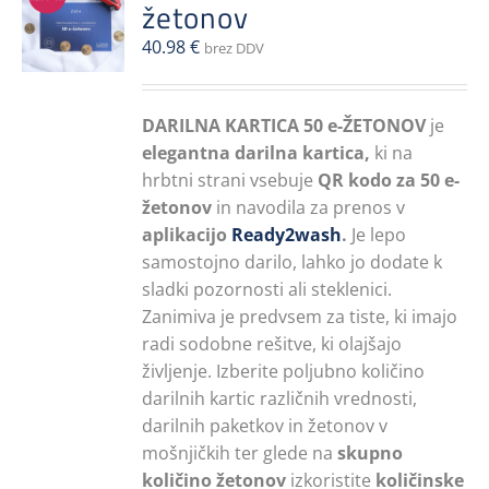
žetonov
40.98
€
brez DDV
DARILNA KARTICA 50 e-ŽETONOV
je
elegantna darilna kartica,
ki na
hrbtni strani vsebuje
QR kodo za 50 e-
žetonov
in navodila za prenos v
aplikacijo
Ready2wash
.
Je lepo
samostojno darilo, lahko jo dodate k
sladki pozornosti ali steklenici.
Zanimiva je predvsem za tiste, ki imajo
radi sodobne rešitve, ki olajšajo
življenje. Izberite poljubno količino
darilnih kartic različnih vrednosti,
darilnih paketkov in žetonov v
mošnjičkih ter glede na
skupno
količino žetonov
izkoristite
količinske