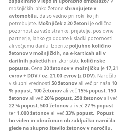
zapakirano v lepo in uporabno embalažo?
V
mošnjičkih lahko žetone
shranjujete v
avtomobilu,
da so vedno pri roki, ko jih
potrebujete.
Mošnjiček z 20 žetoni
je odlična
pozornost za vaše stranke, prijatelje, poslovne
partnerje, lahko ga dodate k sladki pozornosti
ali večjemu darilu. Izberite
poljubno količino
žetonov v mošnjičkih, na e-karticah ali v
darilnih paketkih
in izkoristite
količinske
popuste.
Cena
20 žetonov v mošnjičku
je
17,21
evrov + DDV / oz. 21,00 evrov (z DDV).
Naročilo
v skupni vrednosti
50 žetonov
ali več prinaša
10
% popust
,
100 žetonov
ali več
15% popust
,
150
žetonov
ali več
20% popust
,
250 žetonov
ali več
22 % popust
,
500 žetonov
ali več
27 % popust
ter
1.000 žetonov
ali več
33% popust.
Popust
bo viden in obračunan ob zaključku naročila
glede na skupno število žetonov v naročilu.