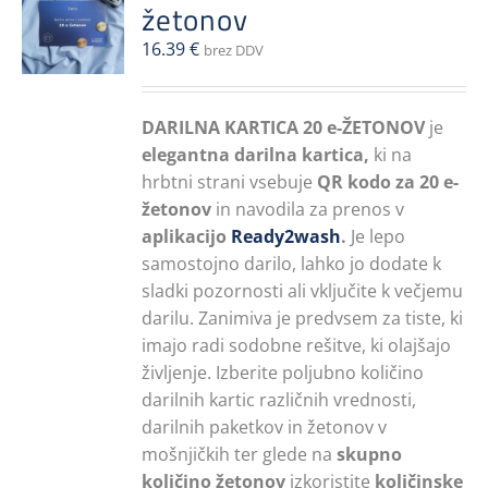
žetonov
16.39
€
brez DDV
DARILNA KARTICA 20 e-ŽETONOV
je
elegantna darilna kartica,
ki na
hrbtni strani vsebuje
QR kodo za 20 e-
žetonov
in navodila za prenos v
aplikacijo
Ready2wash
.
Je lepo
samostojno darilo, lahko jo dodate k
sladki pozornosti ali vključite k večjemu
darilu. Zanimiva je predvsem za tiste, ki
imajo radi sodobne rešitve, ki olajšajo
življenje. Izberite poljubno količino
darilnih kartic različnih vrednosti,
darilnih paketkov in žetonov v
mošnjičkih ter glede na
skupno
količino žetonov
izkoristite
količinske