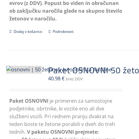
evrov (z DDV).
Popust bo viden in obračunan
ob zaključku naročila glede na skupno število
žetonov v naročilu.
Dodaj v košarico
Podrobnosti
Paket OSNOVNI 50 žet
40.98
€
brez DDV
Paket OSNOVNI
je primeren za samostojne
podjetnike, obrtnike, ki vozite eno ali dve
službeni vozili. Pri rednem pranju dvakrat na
teden boste te žetone porabili v dveh do treh
tednih.
V paketu OSNOVNI prejmete: