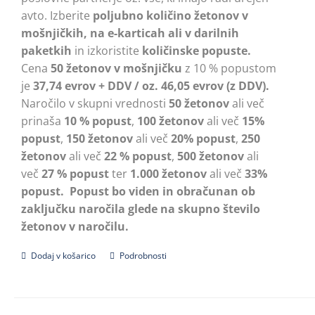
avto. Izberite
poljubno količino žetonov v
mošnjičkih, na e-karticah ali v darilnih
paketkih
in izkoristite
količinske popuste.
Cena
50 žetonov v mošnjičku
z 10 % popustom
je
37,74 evrov + DDV / oz. 46,05 evrov (z DDV).
Naročilo v skupni vrednosti
50 žetonov
ali več
prinaša
10 % popust
,
100 žetonov
ali več
15%
popust
,
150 žetonov
ali več
20% popust
,
250
žetonov
ali več
22 % popust
,
500 žetonov
ali
več
27 % popust
ter
1.000 žetonov
ali več
33%
popust.
Popust bo viden in obračunan ob
zaključku naročila glede na skupno število
žetonov v naročilu.
Dodaj v košarico
Podrobnosti