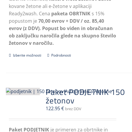
kovane žetone ali e-žetone v aplikaciji
Ready2wash. Cena
paketa OBRTNIK
s 15%
popustom je
70,00 evrov + DDV / oz. 85,40
evrov (z DDV).
Popust bo viden in obračunan
ob zaključku naročila glede na skupno število
žetonov v naročilu.
Izberite možnosti
Ta
Podrobnosti
izdelek
ima
več
različic.
Paket PODJETNIK 150
Možnosti
žetonov
lahko
izberete
122.95
€
brez DDV
na
strani
Paket PODJETNIK
izdelka
je primeren za obrtnike in