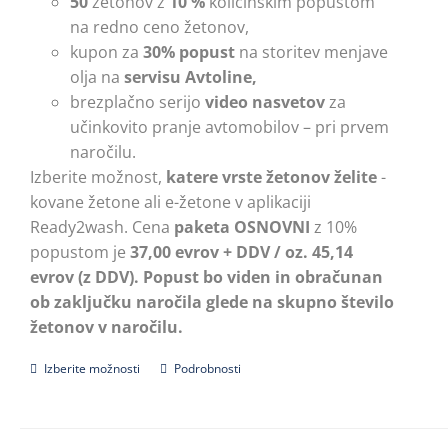
50
žetonov z
10 %
količinskim popustom
na redno ceno žetonov,
kupon za
30% popust
na storitev menjave
olja na
servisu Avtoline,
brezplačno serijo
video nasvetov
za
učinkovito pranje avtomobilov – pri prvem
naročilu.
Izberite možnost,
katere vrste žetonov želite
-
kovane žetone ali e-žetone v aplikaciji
Ready2wash. Cena
paketa OSNOVNI
z 10%
popustom je
37,00 evrov + DDV / oz. 45,14
evrov (z DDV).
Popust bo viden in obračunan
ob zaključku naročila glede na skupno število
žetonov v naročilu.
Izberite možnosti
Ta
Podrobnosti
izdelek
ima
več