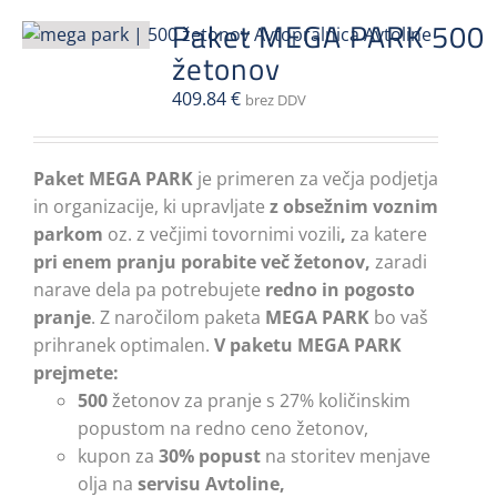
različic.
Paket MEGA PARK 500
Možnosti
žetonov
lahko
izberete
409.84
€
brez DDV
na
strani
Paket MEGA PARK
izdelka
je primeren za večja podjetja
in organizacije, ki upravljate
z obsežnim voznim
parkom
oz. z večjimi tovornimi vozili
,
za katere
pri enem pranju porabite več žetonov,
zaradi
narave dela pa potrebujete
redno in pogosto
pranje
. Z naročilom paketa
MEGA PARK
bo vaš
prihranek optimalen.
V paketu MEGA PARK
prejmete:
500
žetonov za pranje s 27% količinskim
popustom na redno ceno žetonov,
kupon za
30% popust
na storitev menjave
olja na
servisu Avtoline,