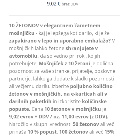
9.02
€
brez DDV
10 ŽETONOV v elegantnem žametnem
mošnjičku -
kaj je lepšega kot darilo, ki je že
zapakirano v lepo in uporabno embalažo?
V
mošnjičkih lahko žetone
shranjujete v
avtomobilu,
da so vedno pri roki, ko jih
potrebujete.
Mošnjiček z 10 žetoni
je odlična
pozornost za vaše stranke, prijatelje, poslovne
partnerje, lahko ga dodate k sladki pozornosti
ali večjemu darilu. Izberite
poljubno količino
žetonov v mošnjičkih, na e-karticah ali v
darilnih paketkih
in izkoristite
količinske
popuste.
Cena
10 žetonov v mošnjičku
je
9,02
evrov + DDV / oz. 11,00 evrov (z DDV).
Naročilo v skupni vrednosti
50 žetonov
ali več
prinaša
10 % popust
,
100 žetonov
ali več
15%