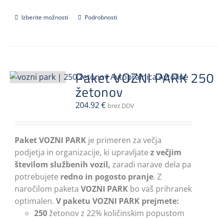
Izberite možnosti
Ta
Podrobnosti
izdelek
ima
več
različic.
Paket VOZNI PARK 250
Možnosti
žetonov
lahko
izberete
204.92
€
brez DDV
na
strani
Paket VOZNI PARK
izdelka
je primeren za večja
podjetja in organizacije, ki upravljate
z večjim
številom službenih vozil,
zaradi narave dela pa
potrebujete
redno in pogosto pranje
. Z
naročilom paketa
VOZNI PARK
bo vaš prihranek
optimalen.
V paketu VOZNI PARK prejmete:
250
žetonov z 22% količinskim popustom