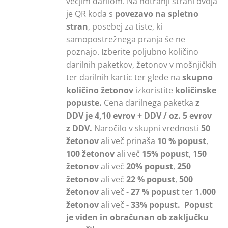
večjim darilom. Na notranji strani ovoja
je QR koda s
povezavo na spletno
stran
, posebej za tiste, ki
samopostrežnega pranja še ne
poznajo. Izberite poljubno količino
darilnih paketkov, žetonov v mošnjičkih
ter darilnih kartic ter glede na
skupno
količino žetonov
izkoristite
količinske
popuste.
Cena darilnega paketka
z
DDV je 4,10 evrov + DDV / oz. 5 evrov
z DDV.
Naročilo v skupni vrednosti
50
žetonov
ali več prinaša
10 % popust
,
100 žetonov
ali več
15% popust
,
150
žetonov
ali več
20% popust
,
250
žetonov
ali več
22 % popust
,
500
žetonov
ali več -
27 % popust
ter
1.000
žetonov
ali več
- 33% popust.
Popust
je viden in obračunan ob zaključku