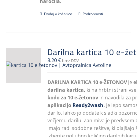
naročila.
Dodaj v košarico
Podrobnosti
Darilna kartica 10 e-že
8.20
€
brez DDV
DARILNA KARTICA 10 e-ŽETONOV
je
e
darilna kartica,
ki na hrbtni strani vs
kodo za 10 e-žetonov
in navodila za p
aplikacijo
Ready2wash
.
Je lepo samo
darilo, lahko jo dodate k sladki pozorno
večjemu darilu. Zanimiva je predvsem za
imajo radi sodobne rešitve, ki olajšajo ž
Izberite poljubno količino darilnih karti