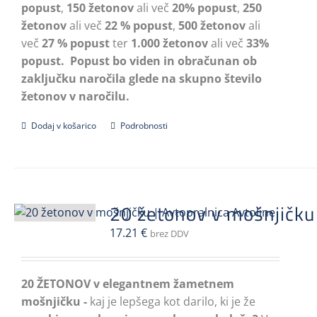
popust
,
150 žetonov
ali več
20% popust
,
250
žetonov
ali več
22 % popust
,
500 žetonov
ali
več
27 % popust
ter
1.000 žetonov
ali več
33%
popust.
Popust bo viden in obračunan ob
zaključku naročila glede na skupno število
žetonov v naročilu.
Dodaj v košarico
Podrobnosti
20 žetonov v mošnjičku
17.21
€
brez DDV
20 ŽETONOV v elegantnem žametnem
mošnjičku -
kaj je lepšega kot darilo, ki je že