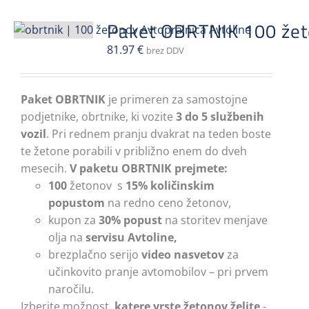
različic.
Paket OBRTNIK 100 že
Možnosti
81.97
€
lahko
brez DDV
izberete
na
Paket OBRTNIK
je primeren za samostojne
strani
podjetnike, obrtnike, ki vozite
3 do 5 službenih
izdelka
vozil
. Pri rednem pranju dvakrat na teden boste
te žetone porabili v približno enem do dveh
mesecih.
V paketu OBRTNIK prejmete:
100
žetonov s
15% količinskim
popustom
na redno ceno žetonov,
kupon za
30% popust
na storitev menjave
olja na
servisu Avtoline,
brezplačno serijo
video nasvetov
za
učinkovito pranje avtomobilov – pri prvem
naročilu.
Izberite možnost,
katere vrste žetonov želite
-