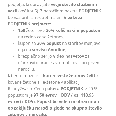
podjetja, ki upravljate
večje število službenih
vozil
(več kot 5). Z naročilom paketa
PODJETNIK
bo vaš prihranek optimalen.
V paketu
PODJETNIK prejmete:
150
žetonov z
20% količinskim popustom
na redno ceno žetonov,
kupon za
30% popust
na storitev menjave
olja na
servisu Avtoline,
brezplačno serijo
video nasvetov
za
učinkovito pranje avtomobilov – pri prvem
naročilu.
Izberite možnost,
katere vrste žetonov želite
-
kovane žetone ali e-žetone v aplikaciji
Ready2wash. Cena
paketa PODJETNIK
z 20 %
popustom je
97,50 evrov + DDV / oz. 118,95
evrov (z DDV).
Popust bo viden in obračunan
ob zaključku naročila glede na skupno število
žetonov v naročilu.