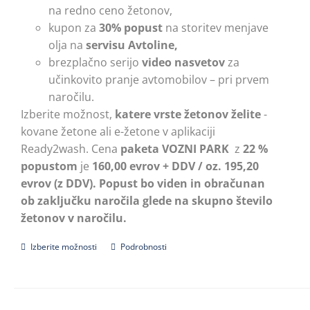
na redno ceno žetonov,
kupon za
30% popust
na storitev menjave
olja na
servisu Avtoline,
brezplačno serijo
video nasvetov
za
učinkovito pranje avtomobilov – pri prvem
naročilu.
Izberite možnost,
katere vrste žetonov želite
-
kovane žetone ali e-žetone v aplikaciji
Ready2wash. Cena
paketa VOZNI PARK
z
22 %
popustom
je
160,00 evrov + DDV / oz. 195,20
evrov (z DDV).
Popust bo viden in obračunan
ob zaključku naročila glede na skupno število
žetonov v naročilu.
Izberite možnosti
Ta
Podrobnosti
izdelek
ima
več