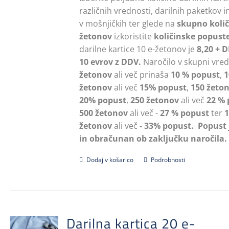
različnih vrednosti, darilnih paketkov 
v mošnjičkih ter glede na
skupno koli
žetonov
izkoristite
količinske popuste
darilne kartice 10 e-žetonov je
8,20 + 
10 evrov z DDV.
Naročilo v skupni vre
žetonov
ali več prinaša
10 % popust
,
1
žetonov
ali več
15% popust
,
150 žeto
20% popust
,
250 žetonov
ali več
22 % 
500 žetonov
ali več -
27 % popust
ter
1
žetonov
ali več
- 33% popust.
Popust 
in obračunan ob zaključku naročila.
Dodaj v košarico
Podrobnosti
Darilna kartica 20 e-