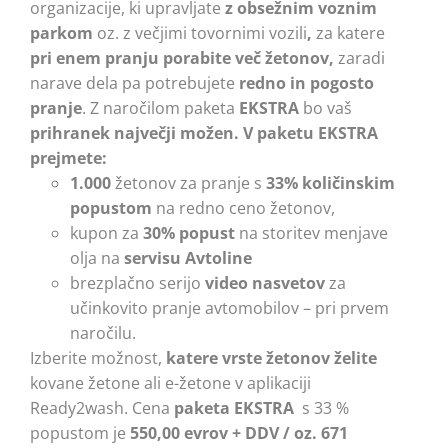
organizacije, ki upravljate
z obsežnim voznim
parkom
oz. z večjimi tovornimi vozili
,
za katere
pri enem pranju porabite več žetonov,
zaradi
narave dela pa potrebujete
redno in pogosto
pranje
. Z naročilom paketa
EKSTRA
bo vaš
prihranek največji možen.
V paketu EKSTRA
prejmete:
1.000
žetonov za pranje s
33% količinskim
popustom
na redno ceno žetonov,
kupon za
30% popust
na storitev menjave
olja na
servisu Avtoline
brezplačno serijo
video nasvetov
za
učinkovito pranje avtomobilov – pri prvem
naročilu.
Izberite možnost,
katere vrste žetonov želite
kovane žetone ali e-žetone v aplikaciji
Ready2wash. Cena
paketa EKSTRA
s 33 %
popustom je
550,00 evrov + DDV / oz. 671