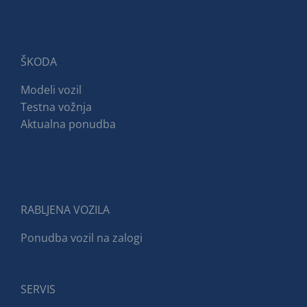
izberete
na
strani
izdelka
ŠKODA
Modeli vozil
Testna vožnja
Aktualna ponudba
RABLJENA VOZILA
Ponudba vozil na zalogi
SERVIS