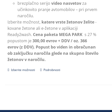
brezplačno serijo
video nasvetov
za
učinkovito pranje avtomobilov – pri prvem
naročilu.
Izberite možnost,
katere vrste žetonov želite
-
kovane žetone ali e-žetone v aplikaciji
Ready2wash.
Cena paketa MEGA PARK
s 27 %
popustom je
300,00 evrov + DDV / oz. 366
evrov (z DDV).
Popust bo viden in obračunan
ob zaključku naročila glede na skupno število
žetonov v naročilu.
Izberite možnosti
Ta
Podrobnosti
izdelek
ima
več
različic.
Možnosti
lahko