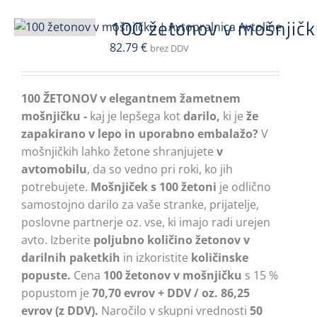
100 žetonov v mošnjičk
82.79
€
brez DDV
100 ŽETONOV v elegantnem žametnem
mošnjičku -
kaj je lepšega kot
darilo,
ki je
že
zapakirano
v lepo in uporabno embalažo?
V
mošnjičkih lahko žetone shranjujete
v
avtomobilu
, da so vedno pri roki, ko jih
potrebujete.
Mošnjiček s 100 žetoni
je odlično
samostojno darilo za vaše stranke, prijatelje,
poslovne partnerje oz. vse, ki imajo radi urejen
avto. Izberite
poljubno količino žetonov v
darilnih paketkih
in izkoristite
količinske
popuste.
Cena
100 žetonov v mošnjičku
s 15 %
popustom je
70,70 evrov + DDV / oz. 86,25
evrov (z DDV).
Naročilo v skupni vrednosti
50