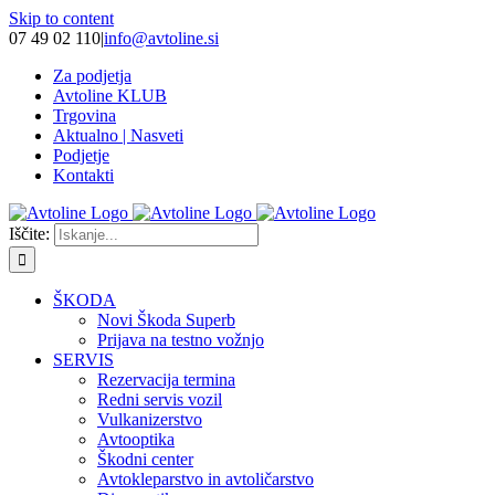
Skip to content
07 49 02 110
|
info@avtoline.si
Za podjetja
Avtoline KLUB
Trgovina
Aktualno | Nasveti
Podjetje
Kontakti
Iščite:
ŠKODA
Novi Škoda Superb
Prijava na testno vožnjo
SERVIS
Rezervacija termina
Redni servis vozil
Vulkanizerstvo
Avtooptika
Škodni center
Avtokleparstvo in avtoličarstvo