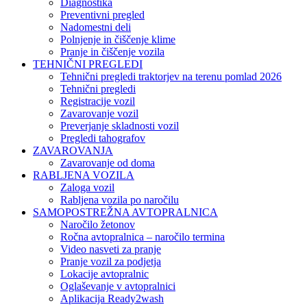
Diagnostika
Preventivni pregled
Nadomestni deli
Polnjenje in čiščenje klime
Pranje in čiščenje vozila
TEHNIČNI PREGLEDI
Tehnični pregledi traktorjev na terenu pomlad 2026
Tehnični pregledi
Registracije vozil
Zavarovanje vozil
Preverjanje skladnosti vozil
Pregledi tahografov
ZAVAROVANJA
Zavarovanje od doma
RABLJENA VOZILA
Zaloga vozil
Rabljena vozila po naročilu
SAMOPOSTREŽNA AVTOPRALNICA
Naročilo žetonov
Ročna avtopralnica – naročilo termina
Video nasveti za pranje
Pranje vozil za podjetja
Lokacije avtopralnic
Oglaševanje v avtopralnici
Aplikacija Ready2wash