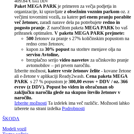
409.84
€
brez DDV
Paket MEGA PARK
je primeren za večja podjetja in
organizacije, ki upravljate
z obsežnim voznim parkom
oz. z
večjimi tovornimi vozili
,
za katere
pri enem pranju porabite
več žetonov,
zaradi narave dela pa potrebujete
redno in
pogosto pranje
. Z naročilom paketa
MEGA PARK
bo vaš
prihranek optimalen.
V paketu MEGA PARK prejmete:
500
žetonov za pranje s 27% količinskim popustom na
redno ceno žetonov,
kupon za
30% popust
na storitev menjave olja na
servisu Avtoline,
brezplačno serijo
video nasvetov
za učinkovito pranje
avtomobilov – pri prvem naročilu.
Izberite možnost,
katere vrste žetonov želite
- kovane žetone
ali e-žetone v aplikaciji Ready2wash.
Cena paketa MEGA
PARK
s 27 % popustom je
300,00 evrov + DDV / oz. 366
evrov (z DDV).
Popust bo viden in obračunan ob
zaključku naročila glede na skupno število žetonov v
naročilu.
Izberite možnosti
Ta izdelek ima več različic. Možnosti lahko
izberete na strani izdelka
Podrobnosti
ŠKODA
Modeli vozil