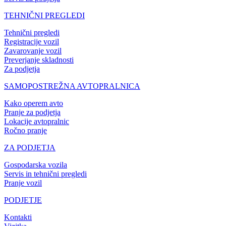
TEHNIČNI PREGLEDI
Tehnični pregledi
Registracije vozil
Zavarovanje vozil
Preverjanje skladnosti
Za podjetja
SAMOPOSTREŽNA AVTOPRALNICA
Kako operem avto
Pranje za podjetja
Lokacije avtopralnic
Ročno pranje
ZA PODJETJA
Gospodarska vozila
Servis in tehnični pregledi
Pranje vozil
PODJETJE
Kontakti