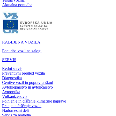
Testna vožnja
Aktualna ponudba
RABLJENA VOZILA
Ponudba vozil na zalogi
SERVIS
Redni servis
Preventivni pregled vozila
Diagnostika
Cenitve vozil in popravila škod
Avtokleparstvo in avtoličarstvo
Avtooptika
Vulkanizerstvo
Polnjenje in čiščenje klimatske naprave
Pranje in čiščenje vozila
Nadomestni deli
Servis za podjetja