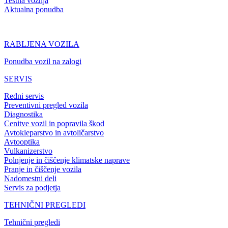
Testna vožnja
Aktualna ponudba
RABLJENA VOZILA
Ponudba vozil na zalogi
SERVIS
Redni servis
Preventivni pregled vozila
Diagnostika
Cenitve vozil in popravila škod
Avtokleparstvo in avtoličarstvo
Avtooptika
Vulkanizerstvo
Polnjenje in čiščenje klimatske naprave
Pranje in čiščenje vozila
Nadomestni deli
Servis za podjetja
TEHNIČNI PREGLEDI
Tehnični pregledi