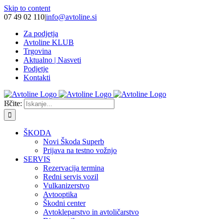
Skip to content
07 49 02 110
|
info@avtoline.si
Za podjetja
Avtoline KLUB
Trgovina
Aktualno | Nasveti
Podjetje
Kontakti
Iščite:
ŠKODA
Novi Škoda Superb
Prijava na testno vožnjo
SERVIS
Rezervacija termina
Redni servis vozil
Vulkanizerstvo
Avtooptika
Škodni center
Avtokleparstvo in avtoličarstvo