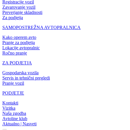
Registracije vozil
Zavarovanje vozil
Preverjanje skladnosti
Za podjetja
SAMOPOSTREŽNA AVTOPRALNICA
Kako operem avto
Pranje za podjetja
Lokacije avtopralnic
Ročno pranje
ZA PODJETJA
Gospodarska vozila
Servis in tehnični pregledi
Pranje vozil
PODJETJE
Kontakti
Vizitka
Naša zgodba
Avtoline klub
Aktualno | Nasveti