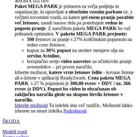
409.84
€
brez DDV
Paket MEGA PARK
je primeren za večja podjetja in
organizacije, ki upravljate
z obsežnim voznim parkom
oz. z
večjimi tovornimi vozili
,
za katere
pri enem pranju porabite
več žetonov,
zaradi narave dela pa potrebujete
redno in
pogosto pranje
. Z naročilom paketa
MEGA PARK
bo vaš
prihranek optimalen.
V paketu MEGA PARK prejmete:
500
žetonov za pranje s 27% količinskim popustom na
redno ceno žetonov,
kupon za
30% popust
na storitev menjave olja na
servisu Avtoline,
brezplačno serijo
video nasvetov
za učinkovito pranje
avtomobilov – pri prvem naročilu.
Izberite možnost,
katere vrste žetonov želite
- kovane žetone
ali e-žetone v aplikaciji Ready2wash.
Cena paketa MEGA
PARK
s 27 % popustom je
300,00 evrov + DDV / oz. 366
evrov (z DDV).
Popust bo viden in obračunan ob
zaključku naročila glede na skupno število žetonov v
naročilu.
Izberite možnosti
Ta izdelek ima več različic. Možnosti lahko
izberete na strani izdelka
Podrobnosti
ŠKODA
Modeli vozil