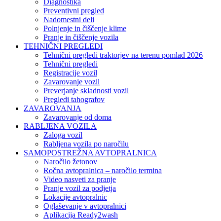
Diagnostika
Preventivni pregled
Nadomestni deli
Polnjenje in čiščenje klime
Pranje in čiščenje vozila
TEHNIČNI PREGLEDI
Tehnični pregledi traktorjev na terenu pomlad 2026
Tehnični pregledi
Registracije vozil
Zavarovanje vozil
Preverjanje skladnosti vozil
Pregledi tahografov
ZAVAROVANJA
Zavarovanje od doma
RABLJENA VOZILA
Zaloga vozil
Rabljena vozila po naročilu
SAMOPOSTREŽNA AVTOPRALNICA
Naročilo žetonov
Ročna avtopralnica – naročilo termina
Video nasveti za pranje
Pranje vozil za podjetja
Lokacije avtopralnic
Oglaševanje v avtopralnici
Aplikacija Ready2wash