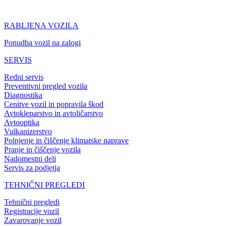
RABLJENA VOZILA
Ponudba vozil na zalogi
SERVIS
Redni servis
Preventivni pregled vozila
Diagnostika
Cenitve vozil in popravila škod
Avtokleparstvo in avtoličarstvo
Avtooptika
Vulkanizerstvo
Polnjenje in čiščenje klimatske naprave
Pranje in čiščenje vozila
Nadomestni deli
Servis za podjetja
TEHNIČNI PREGLEDI
Tehnični pregledi
Registracije vozil
Zavarovanje vozil