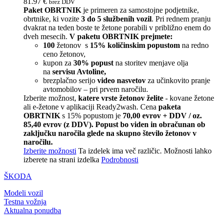
81.97
€
brez DDV
Paket OBRTNIK
je primeren za samostojne podjetnike,
obrtnike, ki vozite
3 do 5 službenih vozil
. Pri rednem pranju
dvakrat na teden boste te žetone porabili v približno enem do
dveh mesecih.
V paketu OBRTNIK prejmete:
100
žetonov s
15% količinskim popustom
na redno
ceno žetonov,
kupon za
30% popust
na storitev menjave olja
na
servisu Avtoline,
brezplačno serijo
video nasvetov
za učinkovito pranje
avtomobilov – pri prvem naročilu.
Izberite možnost,
katere vrste žetonov želite
- kovane žetone
ali e-žetone v aplikaciji Ready2wash. Cena
paketa
OBRTNIK
s 15% popustom je
70,00 evrov + DDV / oz.
85,40 evrov (z DDV).
Popust bo viden in obračunan ob
zaključku naročila glede na skupno število žetonov v
naročilu.
Izberite možnosti
Ta izdelek ima več različic. Možnosti lahko
izberete na strani izdelka
Podrobnosti
ŠKODA
Modeli vozil
Testna vožnja
Aktualna ponudba