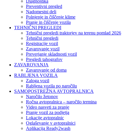
Diagnostika
Preventivni pregled
Nadomestni deli
Polnjenje in čiščenje klime
Pranje in čiščenje vozila
TEHNIČNI PREGLEDI
Tehnični pregledi traktorjev na terenu pomlad 2026
Tehnični pregledi
Registracije vozil
Zavarovanje vozil
Preverjanje skladnosti vozil
Pregledi tahografov
ZAVAROVANJA
Zavarovanje od doma
RABLJENA VOZILA
Zaloga vozil
Rabljena vozila po naročilu
SAMOPOSTREŽNA AVTOPRALNICA
Naročilo žetonov
Ročna avtopralnica – naročilo termina
Video nasveti za pranje
Pranje vozil za podjetja
Lokacije avtopralnic
Oglaševanje v avtopralnici
Aplikacija Ready2wash