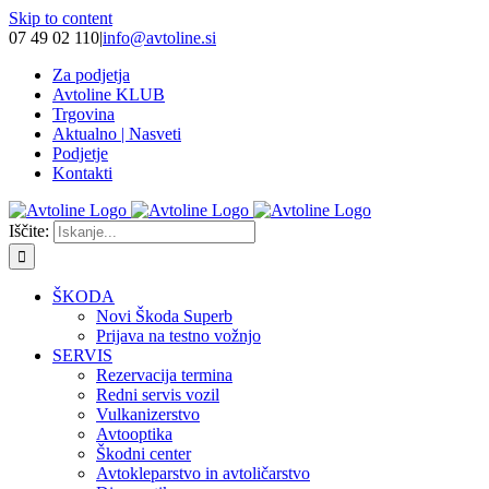
Skip to content
07 49 02 110
|
info@avtoline.si
Za podjetja
Avtoline KLUB
Trgovina
Aktualno | Nasveti
Podjetje
Kontakti
Iščite:
ŠKODA
Novi Škoda Superb
Prijava na testno vožnjo
SERVIS
Rezervacija termina
Redni servis vozil
Vulkanizerstvo
Avtooptika
Škodni center
Avtokleparstvo in avtoličarstvo