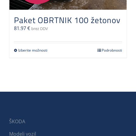
Paket OBRTNIK 100 žetonov
81.97
€
brez DDV
Izberite možnosti
Ta
Podrobnosti
izdelek
ima
več
različic.
Možnosti
lahko
izberete
na
strani
ŠKODA
izdelka
Modeli vozil