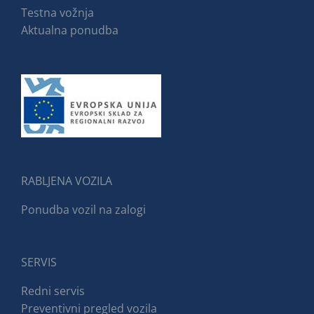
Testna vožnja
Aktualna ponudba
RABLJENA VOZILA
Ponudba vozil na zalogi
SERVIS
Redni servis
Preventivni pregled vozila