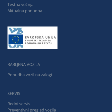
Testna vožnja
Aktualna ponudba
RABLJENA VOZILA
Ponudba vozil na zalogi
SERVIS
Redni servis
Preventivni pregled vozila