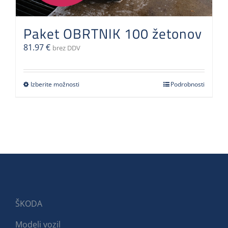
Paket OBRTNIK 100 žetonov
81.97
€
brez DDV
Izberite možnosti
Ta
Podrobnosti
izdelek
ima
več
različic.
Možnosti
lahko
izberete
na
strani
ŠKODA
izdelka
Modeli vozil