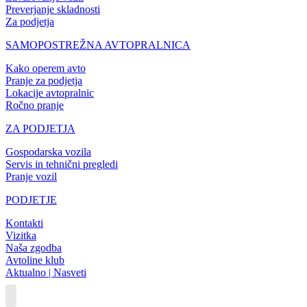
Preverjanje skladnosti
Za podjetja
SAMOPOSTREŽNA AVTOPRALNICA
Kako operem avto
Pranje za podjetja
Lokacije avtopralnic
Ročno pranje
ZA PODJETJA
Gospodarska vozila
Servis in tehnični pregledi
Pranje vozil
PODJETJE
Kontakti
Vizitka
Naša zgodba
Avtoline klub
Aktualno | Nasveti