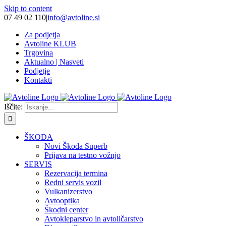
Skip to content
07 49 02 110
|
info@avtoline.si
Za podjetja
Avtoline KLUB
Trgovina
Aktualno | Nasveti
Podjetje
Kontakti
Iščite:
ŠKODA
Novi Škoda Superb
Prijava na testno vožnjo
SERVIS
Rezervacija termina
Redni servis vozil
Vulkanizerstvo
Avtooptika
Škodni center
Avtokleparstvo in avtoličarstvo