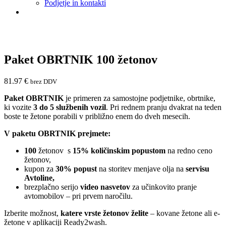
Podjetje in kontakti
Paket OBRTNIK 100 žetonov
81.97
€
brez DDV
Paket OBRTNIK
je primeren za samostojne podjetnike, obrtnike,
ki vozite
3 do 5 službenih vozil
. Pri rednem pranju dvakrat na teden
boste te žetone porabili v približno enem do dveh mesecih.
V paketu OBRTNIK prejmete:
100
žetonov s
15% količinskim popustom
na redno ceno
žetonov,
kupon za
30% popust
na storitev menjave olja na
servisu
Avtoline,
brezplačno serijo
video nasvetov
za učinkovito pranje
avtomobilov – pri prvem naročilu.
Izberite možnost,
katere vrste žetonov želite
– kovane žetone ali e-
žetone v aplikaciji Ready2wash.