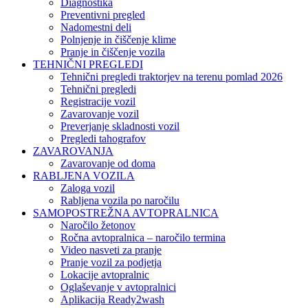
Diagnostika
Preventivni pregled
Nadomestni deli
Polnjenje in čiščenje klime
Pranje in čiščenje vozila
TEHNIČNI PREGLEDI
Tehnični pregledi traktorjev na terenu pomlad 2026
Tehnični pregledi
Registracije vozil
Zavarovanje vozil
Preverjanje skladnosti vozil
Pregledi tahografov
ZAVAROVANJA
Zavarovanje od doma
RABLJENA VOZILA
Zaloga vozil
Rabljena vozila po naročilu
SAMOPOSTREŽNA AVTOPRALNICA
Naročilo žetonov
Ročna avtopralnica – naročilo termina
Video nasveti za pranje
Pranje vozil za podjetja
Lokacije avtopralnic
Oglaševanje v avtopralnici
Aplikacija Ready2wash