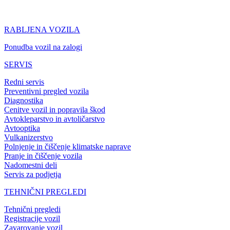
RABLJENA VOZILA
Ponudba vozil na zalogi
SERVIS
Redni servis
Preventivni pregled vozila
Diagnostika
Cenitve vozil in popravila škod
Avtokleparstvo in avtoličarstvo
Avtooptika
Vulkanizerstvo
Polnjenje in čiščenje klimatske naprave
Pranje in čiščenje vozila
Nadomestni deli
Servis za podjetja
TEHNIČNI PREGLEDI
Tehnični pregledi
Registracije vozil
Zavarovanje vozil