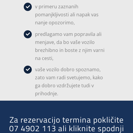
v primeru zaznanih
pomanjkljivosti ali napak vas
nanje opozorimo,
predlagamo vam popravila ali
menjave, da bo vaše vozilo
brezhibno in boste z njim varni
na cesti,
vaše vozilo dobro spoznamo,
zato vam radi svetujemo, kako
ga dobro vzdržujete tudi v
prihodnje.
Za rezervacijo termina pokličite
07 4902 113 ali kliknite spodnji