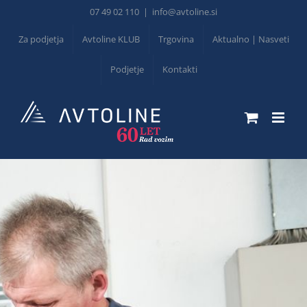
Skip
07 49 02 110
|
info@avtoline.si
to
Za podjetja
Avtoline KLUB
Trgovina
Aktualno | Nasveti
content
Podjetje
Kontakti