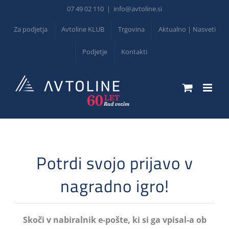
Skip
07 49 02 110
|
info@avtoline.si
to
Za podjetja
Avtoline KLUB
Trgovina
Aktualno | Nasveti
content
Podjetje
Kontakti
Potrdi svojo prijavo v
nagradno igro!
Skoči v nabiralnik e-pošte, ki si ga vpisal-a ob