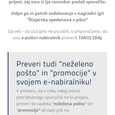
prijavi, saj smo ti tja ravnokar poslali sporočilo.
Odpri ga in potrdi sodelovanje v nagradni igri
“Štajerska spedenana v piko!”
Saj veš – da slučajno ne pozabiš, ti priporočamo, da
svoj
e-poštni nabiralnik
preveriš
TAKOJ ZDAJ
.
Preveri tudi "neželeno
pošto" in "promocije" v
svojem e-nabiralniku!
V primeru, da v roku nekaj minut
potrditvenega sporočila ne bi prejela,
preveri še zavihka “
neželena pošta”
ter
“
promocije”
ali nam piši na