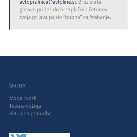
avtopralnica@avtoline.si
. Brez skrbi,
gotovo prideš do brezplačnih žetonov,
tvoja prijava pa do “bobna” za žrebanje.
ŠKODA
Modeli vozil
Testna vožnja
Aktualna ponudba