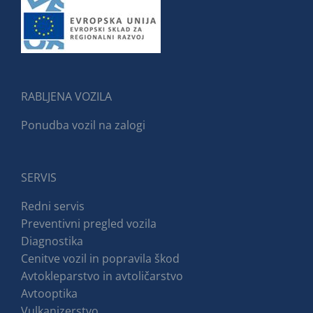
RABLJENA VOZILA
Ponudba vozil na zalogi
SERVIS
Redni servis
Preventivni pregled vozila
Diagnostika
Cenitve vozil in popravila škod
Avtokleparstvo in avtoličarstvo
Avtooptika
Vulkanizerstvo