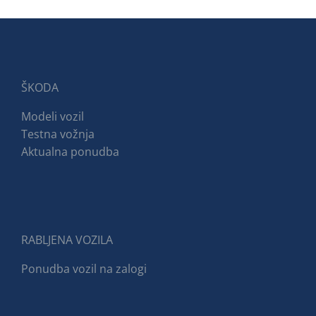
ŠKODA
Modeli vozil
Testna vožnja
Aktualna ponudba
RABLJENA VOZILA
Ponudba vozil na zalogi