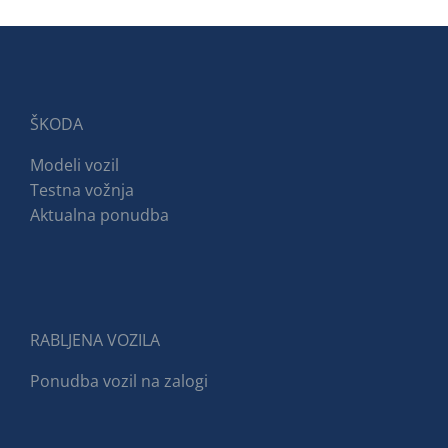
ŠKODA
Modeli vozil
Testna vožnja
Aktualna ponudba
RABLJENA VOZILA
Ponudba vozil na zalogi