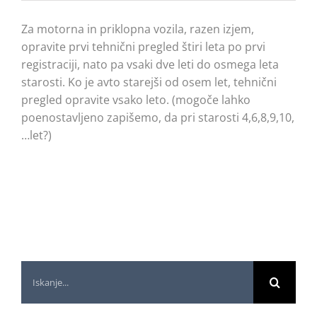
Za motorna in priklopna vozila, razen izjem,
opravite prvi tehnični pregled štiri leta po prvi
registraciji, nato pa vsaki dve leti do osmega leta
starosti. Ko je avto starejši od osem let, tehnični
pregled opravite vsako leto. (mogoče lahko
poenostavljeno zapišemo, da pri starosti 4,6,8,9,10,
…let?)
Iščite: