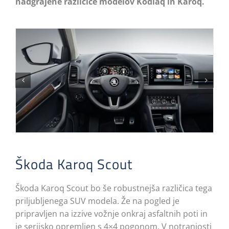
nadgrajene različice modelov Kodiaq in Karoq.
Škoda Karoq Scout
Škoda Karoq Scout bo še robustnejša različica tega
priljubljenega SUV modela. Že na pogled je
pripravljen na izzive vožnje onkraj asfaltnih poti in
je serijsko opremljen s 4×4 pogonom. V notranjosti