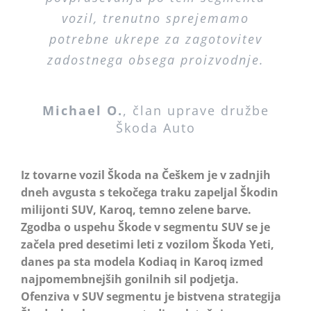
vozil, trenutno sprejemamo
potrebne ukrepe za zagotovitev
zadostnega obsega proizvodnje.
Michael O.
,
član uprave družbe
Škoda Auto
Iz tovarne vozil Škoda na Češkem je v zadnjih
dneh avgusta s tekočega traku zapeljal Škodin
milijonti SUV, Karoq, temno zelene barve.
Zgodba o uspehu Škode v segmentu SUV se je
začela pred desetimi leti z vozilom Škoda Yeti,
danes pa sta modela Kodiaq in Karoq izmed
najpomembnejših gonilnih sil podjetja.
Ofenziva v SUV segmentu je bistvena strategija