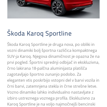
Škoda Karoq Sportline
Škoda Karoq Sportline je druga nova, po obliki in
vozni dinamiki bolj športna različica kompaktnega
SUV-ja Karoq. Njegova dinamičnost je opazna že na
prvi pogled. Športni sprednji odbijač in ekskluzivna,
črno lakirana 18-palčna aluminijasta platišča
zagotavljajo športno zunanjo podobo. Za
eleganten vtis poskrbijo vstopni del v barvi vozila in
črni barvi, zatemnjena stekla in črne strešne letve.
Vozno dinamiko lahko individualno nastavljate z
izbiro ustreznega voznega profila. Ekskluzivno za
Karoq Sportline je na voljo najmočnejši bencinski