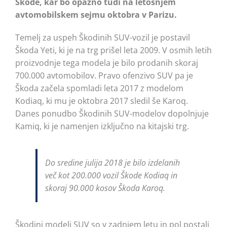
Škode, kar bo opazno tudi na letošnjem
avtomobilskem sejmu oktobra v Parizu.
Temelj za uspeh Škodinih SUV-vozil je postavil
Škoda Yeti, ki je na trg prišel leta 2009. V osmih letih
proizvodnje tega modela je bilo prodanih skoraj
700.000 avtomobilov. Pravo ofenzivo SUV pa je
Škoda začela spomladi leta 2017 z modelom
Kodiaq, ki mu je oktobra 2017 sledil še Karoq.
Danes ponudbo Škodinih SUV-modelov dopolnjuje
Kamiq, ki je namenjen izključno na kitajski trg.
Do sredine julija 2018 je bilo izdelanih
več kot 200.000 vozil Škode Kodiaq in
skoraj 90.000 kosov Škoda Karoq.
Škodini modeli SUV so v zadnjem letu in pol postali