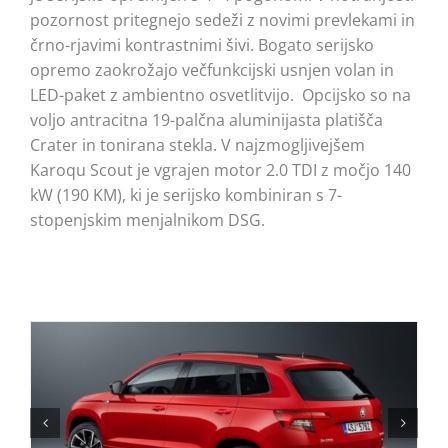
pozornost pritegnejo sedeži z novimi prevlekami in
črno-rjavimi kontrastnimi šivi. Bogato serijsko
opremo zaokrožajo večfunkcijski usnjen volan in
LED-paket z ambientno osvetlitvijo. Opcijsko so na
voljo antracitna 19-palčna aluminijasta platišča
Crater in tonirana stekla. V najzmogljivejšem
Karoqu Scout je vgrajen motor 2.0 TDI z močjo 140
kW (190 KM), ki je serijsko kombiniran s 7-
stopenjskim menjalnikom DSG.