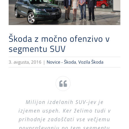
Škoda z močno ofenzivo v
segmentu SUV
3. avgusta, 2016
|
Novice - Škoda
,
Vozila Škoda
Milijon izdelanih SUV-jev je
izjemen uspeh. Ker želimo tudi v
prihodnje zadoščati vse večjemu
povpraševanju po tem segmentu