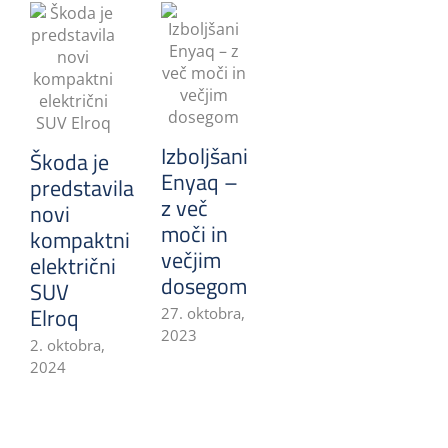
Izboljšani
Škoda je
Enyaq –
predstavila
z več
novi
moči in
kompaktni
večjim
električni
dosegom
SUV
Elroq
27. oktobra,
2023
2. oktobra,
2024