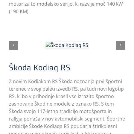
motor za to modelsko serijo, ki razvije moč 140 kW
(190 KM).
Škoda Kodiaq RS
Z novim Kodiakom RS Škoda naznanja prvi športni
terenec v svoji paleti izvedb RS, pa tudi novi logotip
RS, ki bo v prihodnje krasil vse izrazito športno
zasnovane Škodine modele z oznako RS. S tem
Škoda svojo 117-letno tradicijo motošporta in
rallyja ponaša v nov avtomobilski segment. Športne
ambicije Škode Kodiaqa RS poudarja štirikolesni
pogon in najmočnejši serijski dizelski motor v