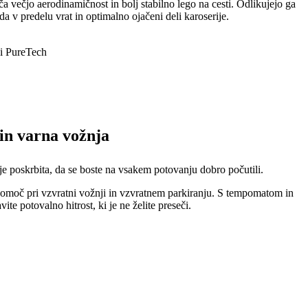
a večjo aerodinamičnost in bolj stabilno lego na cesti. Odlikujejo ga
a v predelu vrat in optimalno ojačeni deli karoserije.
ji PureTech
in varna vožnja
e poskrbita, da se boste na vsakem potovanju dobro počutili.
pomoč pri vzvratni vožnji in vzvratnem parkiranju. S tempomatom in
ite potovalno hitrost, ki je ne želite preseči.