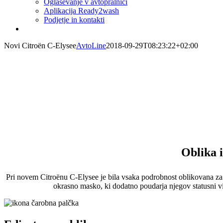
Oglaševanje v avtopralnici
Aplikacija Ready2wash
Podjetje in kontakti
Novi Citroën C-Elysee
AvtoLine
2018-09-29T08:23:22+02:00
Novi Citroën C-Elysée
Zanesljivost za vse preizkušnje
Novi Citroën C-Elysée je sodobna in prostorna, izrazito elegantna in
pravšnje ravnovesje med kompaktnostjo in dobrim počutjem. Razkošen
udobje v vožnji vseh potnikov. Naj vas drugi opazijo zaradi elegance 
Oblika 
Pri novem Citroënu C-Elysee je bila vsaka podrobnost oblikovana za d
okrasno masko, ki dodatno poudarja njegov statusni vi