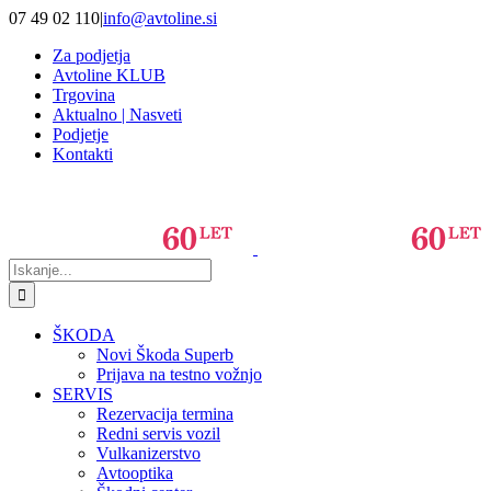
Skip
07 49 02 110
|
info@avtoline.si
to
Za podjetja
content
Avtoline KLUB
Trgovina
Aktualno | Nasveti
Podjetje
Kontakti
Iščite:
ŠKODA
Novi Škoda Superb
Prijava na testno vožnjo
SERVIS
Rezervacija termina
Redni servis vozil
Vulkanizerstvo
Avtooptika