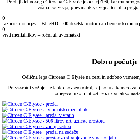
Prednji del novega Citroëna C-Elysée je odslej širši, kar mu omogoč
višina podvozja, pnevmatike, dvojna tesnilna pregrad
0
različici motorjev – BlueHDi 100 dizelski motorji ali bencinski motor
0
vrsti menjalnikov – ročni ali avtomatski
Dobro počutje 
Odlična lega Citroëna C-Elysée na cesti in udobno vzmetenj
Pri vzvratni vožnje ste lahko povsem mirni, saj ponuja kamero za 
omejevalnikom hitrosti vozila si lahko nastav