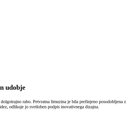
 robustna limuzina. Ponuja ravno
 petvraten prostor poskrbi za
vašega vozila!
in udobje
olgotrajno rabo. Petvratna limuzina je bila prefinjeno posodobljena z
dez, odlikuje jo svetloben podpis inovativnega dizajna.