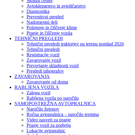
Škodni center
Avtokleparstvo in avtoličarstvo
Diagnostika
Preventivni pregled
Nadomestni deli
Polnjenje in čiščenje klime
Pranje in čiščenje vozila
TEHNIČNI PREGLEDI
Tehnični pregledi traktorjev na terenu pomlad 2026
Tehnični pregledi
Registracije vozil
Zavarovanje vozil
Preverjanje skladnosti vozil
Pregledi tahografov
ZAVAROVANJA
Zavarovanje od doma
RABLJENA VOZILA
Zaloga vozil
Rabljena vozila po naročilu
SAMOPOSTREŽNA AVTOPRALNICA
Naročilo žetonov
Ročna avtopralnica – naročilo termina
Video nasveti za pranje
Pranje vozil za podjetja
Lokacije avtopralnic